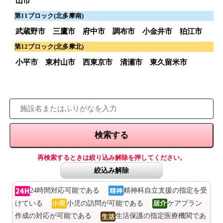
山市
第11ブロック(北多摩南)
武蔵野市
三鷹市
府中市
調布市
小金井市
狛江市
第12ブロック(北多摩北)
小平市
東村山市
西東京市
清瀬市
東久留米市
再検索するときは絞り込み解除を押してください。
絞込み解除
24時間対応可能である
精神科自立支援の指定を受
けている
小児の訪問が可能である
ケアプラン
作成の対応が可能である
生活保護の指定医療機関であ