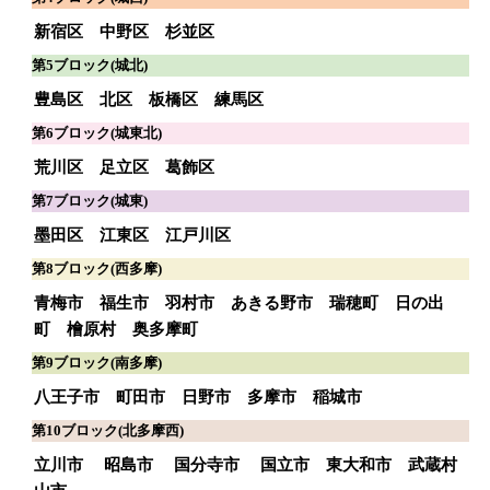
新宿区
中野区
杉並区
第5ブロック(城北)
豊島区
北区
板橋区
練馬区
第6ブロック(城東北)
荒川区
足立区
葛飾区
第7ブロック(城東)
墨田区
江東区
江戸川区
第8ブロック(西多摩)
青梅市
福生市
羽村市
あきる野市
瑞穂町
日の出
町
檜原村
奥多摩町
第9ブロック(南多摩)
八王子市
町田市
日野市
多摩市
稲城市
第10ブロック(北多摩西)
立川市
昭島市
国分寺市
国立市
東大和市
武蔵村