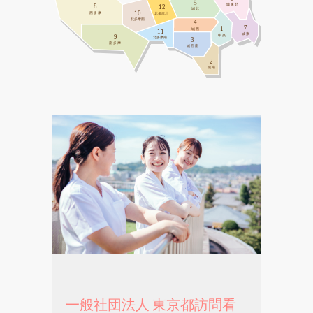
5
城東北
8
12
城北
10
西多摩
北多摩北
北多摩西
4
7
1
城西
11
城東
中央
9
北多摩南
3
南多摩
城西南
2
城南
一般社団法人 東京都訪問看