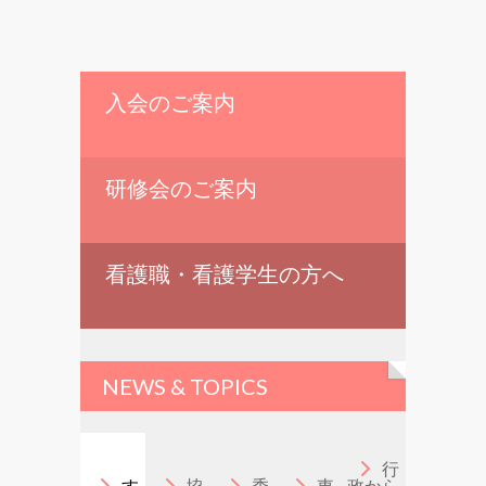
入会のご案内
研修会のご案内
看護職・看護学生の方へ
NEWS & TOPICS
行
す
協
委
東
政から