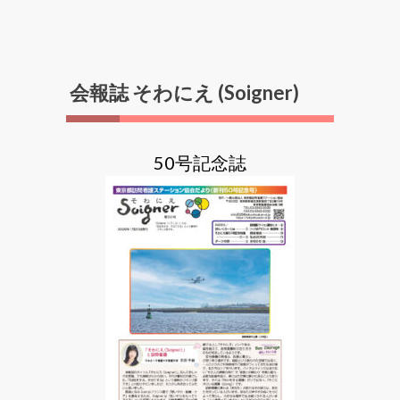
会報誌 そわにえ (Soigner)
50号記念誌